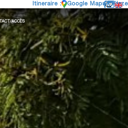
Itineraire :
Google Maps
Waze
TACT/ACCÈS