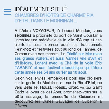
IDÉALEMENT SITUÉ
CHAMBRES D'HÔTES DE CHARME RIA
D'ETEL DANS LE MORBIHAN ...
A l'Arbre VOYAGEUR, à
Locoal-Mendon,
vous
séjournez
à proximité du port de Saint Goustan à
l’architecture médiévale,de la ville
d'Auray
et ses
alentours aussi connue pour ses traditionnels
Fest-noz et festivités tout au long de l'année, de
Carnac
avec ses menhirs, La
Trinité sur Mer avec
ses grands voiliers, et aussi Vannes ville d'Art et
d'Histoire, Lorient avec la Cité de la voile Eric
TABARLY et son festival interceltique qui fêtera
cette année ses 54 ans du 1er au 10 août.
Selon vos envies, embarquez pour une croisière
sur
le golfe du Morbihan
ou sur la
Ria d’Etel, ou
vers Belle Ile, Houat, Hoedic, Groix,
visitez
Saint
Cado
le joyau de cet Aber, promenez-vous sur la
côte sauvage
, la
presqu'île de Quiberon
et
découvrez les Dunes Sauvages de Quiberon à
Gâvres.