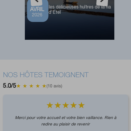
15
Dégustez les délicieuses huîtres de la ria
AVRIL
d'Etel
2026
NOS HÔTES TEMOIGNENT
5.0/5
★
★
★
★
★
(10 avis)
★
★
★
★
★
Nous avons passé un séjour merveilleux dans cet
hébergement. La chambre était joliment décorée et
confortable, et la salle de bain spacieuse et entièrement