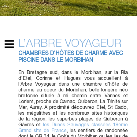
L’ARBRE VOYAGEUR
CHAMBRES D'HÔTES DE CHARME AVEC
PISCINE DANS LE MORBIHAN
En Bretagne sud, dans le Morbihan, sur la Ria
d'Etel, Corinne et Hugues vous accueillent à
l’Arbre Voyageur dans une chambre d'hôte de
charme au coeur du Morbihan, belle longère néo
bretonne située à mi chemin entre Vannes et
Lorient, proche de Carnac, Quiberon, La Trinité sur
Mer, Auray. A proximité découvrez Etel, St Cado,
les mégalithes et les nombreux sites historiques
de la région, les superbes plages de Quiberon à
Gâvres et
les Dunes Sauvages classées 18éme
Grand site de France
, les sentiers de randonnée
dont le GR 34, le Golfe du Morbihan ou les iles de