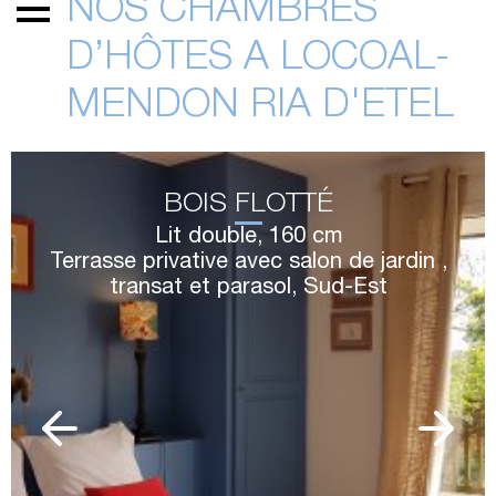
NOS CHAMBRES
D’HÔTES A LOCOAL-
MENDON RIA D'ETEL
FLEUR D'ORIENT
Lit double, 160 cm
din ,
Vue jardin paysager,