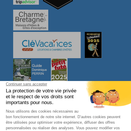
NOUS CONTACTER
L'arbre VOYAGEUR
27, Ty Er Chir
56550 LOCOAL MENDON
Morbihan - Bretagne Sud
FRANCE
Téléphone : 06 08 31 46 95