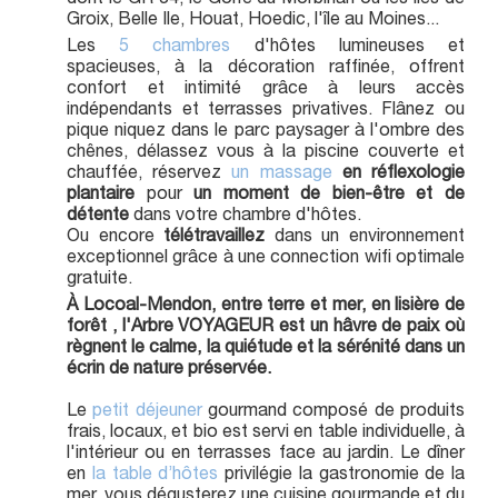
Groix, Belle Ile, Houat, Hoedic, l'île au Moines...
Les
5 chambres
d'hôtes lumineuses et
spacieuses, à la décoration raffinée, offrent
confort et intimité grâce à leurs accès
indépendants et terrasses privatives. Flânez ou
pique niquez dans le parc paysager à l'ombre des
chênes, délassez vous à la piscine couverte et
chauffée, réservez
un massage
en réflexologie
plantaire
pour
un moment de bien-être et de
détente
dans votre chambre d'hôtes.
Ou encore
télétravaillez
dans un environnement
exceptionnel grâce à une connection wifi optimale
gratuite.
À
Locoal-Mendon, e
ntre terre et mer, en lisière de
forêt , l'Arbre VOYAGEUR est un hâvre de paix où
règnent le calme, la quiétude et la sérénité dans un
écrin de nature préservée.
Le
petit déjeuner
gourmand composé de produits
frais, locaux, et bio est servi en table individuelle, à
l'intérieur ou en terrasses face au jardin. Le dîner
en
la table d’hôtes
privilégie la gastronomie de la
mer, vous dégusterez une cuisine gourmande et du