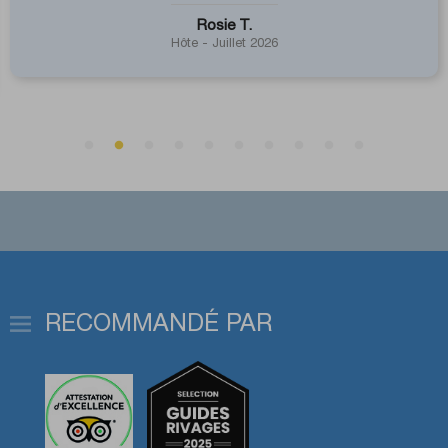
équipée. Il y...
Montserrat F.
Hôte - Juillet 2026
RECOMMANDÉ PAR