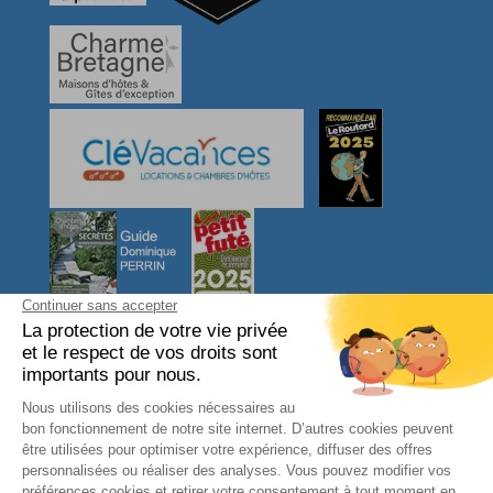
NOUS CONTACTER
L'arbre VOYAGEUR
27, Ty Er Chir
56550 LOCOAL MENDON
Morbihan - Bretagne Sud
FRANCE
Téléphone : 06 08 31 46 95