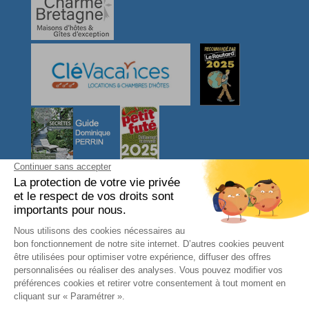
NOUS CONTACTER
L'arbre VOYAGEUR
27, Ty Er Chir
56550 LOCOAL MENDON
Morbihan - Bretagne Sud
FRANCE
Téléphone : 06 08 31 46 95
contact@larbrevoyageur.com
SIRET : 83421964400012