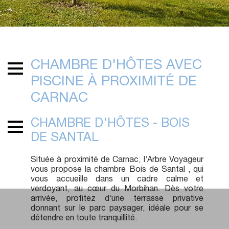
CHAMBRE D'HÔTES AVEC
PISCINE À PROXIMITÉ DE
CARNAC
CHAMBRE D'HÔTES - BOIS
DE SANTAL
Située à proximité de Carnac, l’Arbre Voyageur
vous propose la chambre Bois de Santal , qui
vous accueille dans un cadre calme et
verdoyant, au cœur du Morbihan. Dès votre
arrivée, profitez d’une terrasse privative
donnant sur le parc paysager, idéale pour se
détendre en toute tranquillité.