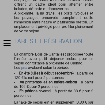
les plages de sable fin et les sentiers côtiers
offrent un cadre idéal pour alterner entre
balades, détente et découvertes.
À proximité, la ria d’Étel, les ports typiques et
les paysages préservés complètent cette
immersion entre nature et patrimoine breton. Un
emplacement privilégié pour profiter pleinement
de votre séjour.
TARIFS ET RÉSERVATION
La chambre Bois de Santal est proposée toute
l’année avec petit déjeuner inclus, pour un
séjour confortable à proximité de Carnac.
Les
prix
évoluent selon la période :
En été (juillet à début septembre)
: à partir de
120 € la nuit pour 2 personnes
Au printemps et en arrière-saison
: à partir
de 106 € pour 2 personnes
En période hivernal
: à partir de 88 € pour 2
personnes
La taxe de séjour est en supplément (0,80 € par