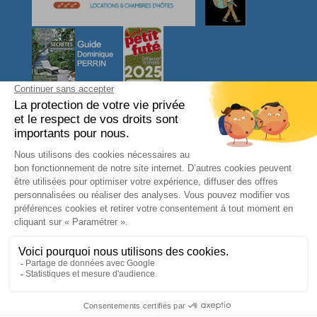
NOUS CONTACTER
L'arbre VOYAGEUR
27, Ty Er Chir
56550 LOCOAL MENDON
Morbihan - Bretagne Sud
FRANCE
Téléphone : 06 08 31 46 95
contact@larbrevoyageur.com
SIRET : 83421964400012
TVA intracommunautaire : FR65834219644
Mentions légales
-
Conditions générales de vente
-
Gestion des cookies
-
Données personnelles